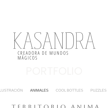
KASANDRA
CREADORA DE MUNDOS
MÁGICOS
PORTFOLIO
ILUSTRACIÓN
ANIMALES
COOL BOTTLES
PUZZLES
T E R R I T O R I O A N I M A